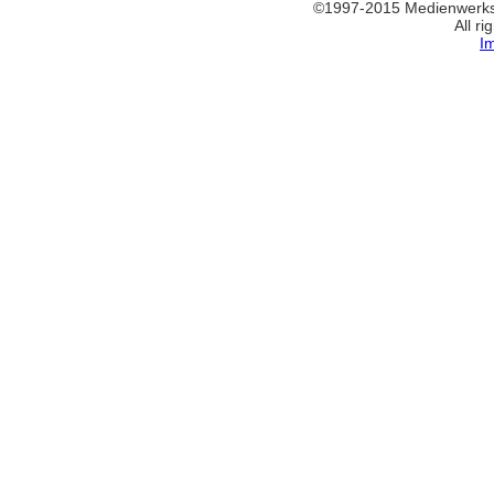
©1997-2015 Medienwerkst
All ri
I